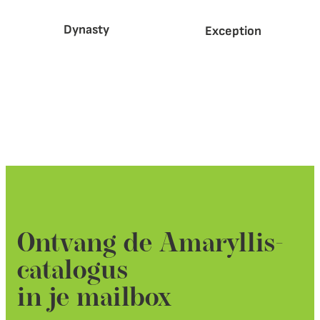
Dynasty
Exception
Ontvang de Amaryllis-
catalogus
in je mailbox