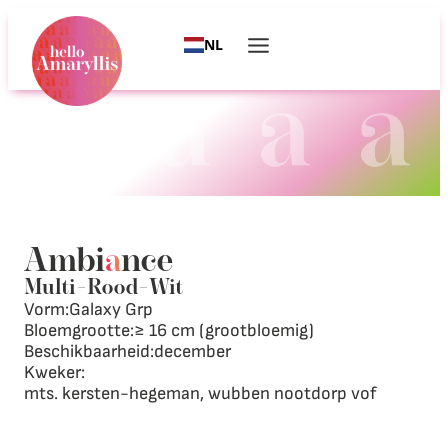
NL
Ambi
a
nce
Multi
–
Rood
–
Wit
Vorm:
Galaxy Grp
Bloemgrootte:
≥ 16 cm (grootbloemig)
Beschikbaarheid:
december
Kweker:
mts. kersten-hegeman, wubben nootdorp vof