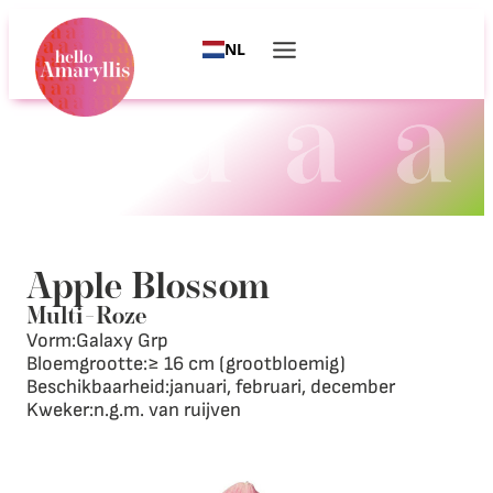
NL
Apple Blossom
Multi
–
Roze
Vorm:
Galaxy Grp
Bloemgrootte:
≥ 16 cm (grootbloemig)
Beschikbaarheid:
januari, februari, december
Kweker:
n.g.m. van ruijven