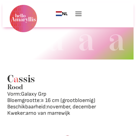
NL
C
a
ssis
Rood
Vorm:
Galaxy Grp
Bloemgrootte:
≥ 16 cm (grootbloemig)
Beschikbaarheid:
november, december
Kweker:
arno van marrewijk