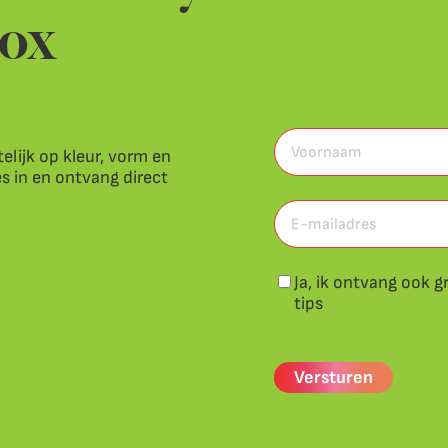
box
Voornaam
(Vereist)
telijk op kleur, vorm en
es in en ontvang direct
Voornaam
E-
mailadres
(Vereist)
Nieuwsbrief
Ja, ik ontvang ook g
tips
CAPTCHA