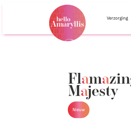
Verzorging
Fl
a
m
a
zin
M
a
jesty
Nieuw