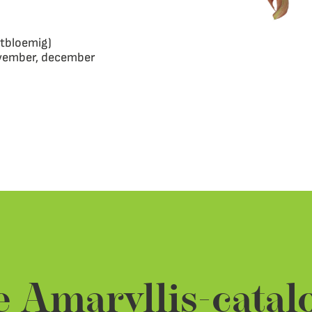
otbloemig)
ovember, december
 Amaryllis-catal