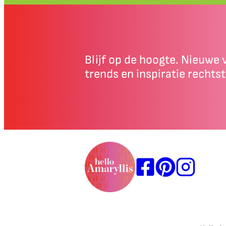
Blijf op de hoogte. Nieuwe v
trends en inspiratie rechtst