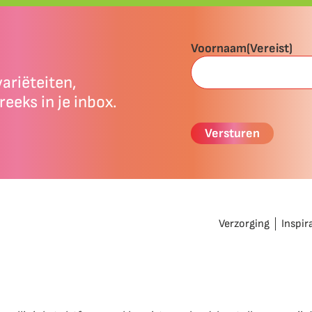
Voornaam
(Vereist)
ariëteiten,
reeks in je inbox.
Verzorging
Inspir