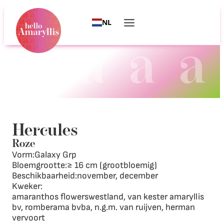
NL
Hercules
Roze
Vorm:
Galaxy Grp
Bloemgrootte:
≥ 16 cm (grootbloemig)
Beschikbaarheid:
november, december
Kweker:
amaranthos flowerswestland, van kester amaryllis
bv, romberama bvba, n.g.m. van ruijven, herman
vervoort