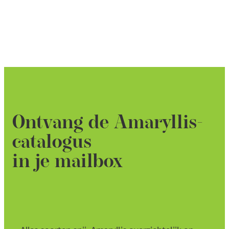
Ontvang de Amaryllis-
catalogus
in je mailbox