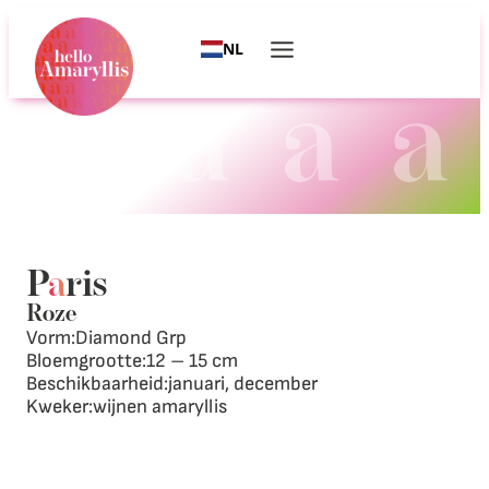
NL
P
a
ris
Roze
Vorm:
Diamond Grp
Bloemgrootte:
12 – 15 cm
Beschikbaarheid:
januari, december
Kweker:
wijnen amaryllis