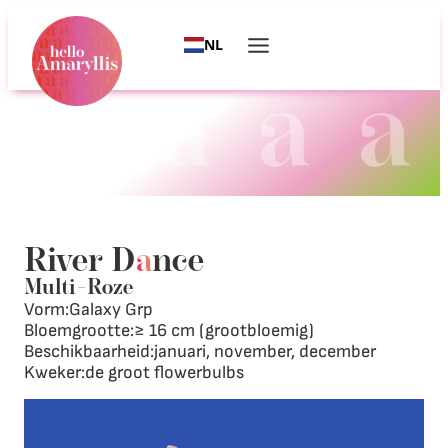
NL
River D
a
nce
Multi
–
Roze
Vorm:
Galaxy Grp
Bloemgrootte:
≥ 16 cm (grootbloemig)
Beschikbaarheid:
januari, november, december
Kweker:
de groot flowerbulbs