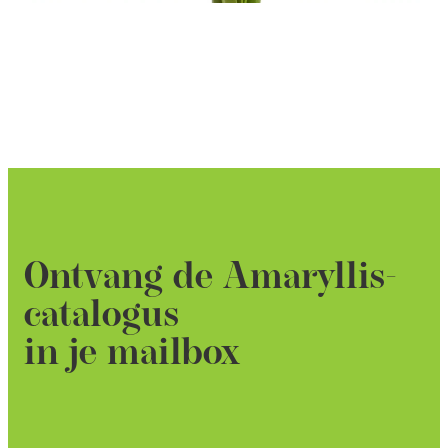
Ontvang de Amaryllis-
catalogus
in je mailbox