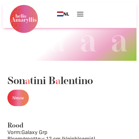
NL
Son
a
tini B
a
lentino
Nieuw
Rood
Vorm:
Galaxy Grp
Bloemgrootte:
< 12 cm (kleinbloemig)