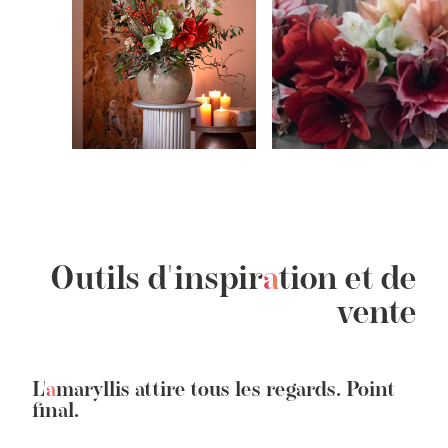
Outils
d'inspir
a
tion
et de
vente
L'
a
maryllis
attire tous les regards. Point
final.