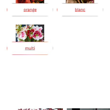
orange
blanc
multi